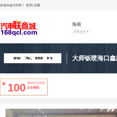
欢迎光临汽车联！
登录
|
注册
海南
切换城市
▼
大师钣喷海口鑫
￥
满500元使用
100
点击领取