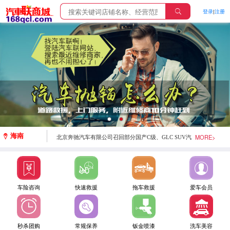
登录
|
注册
斯巴鲁汽车（中国）有限公司召回部分进口森林人、
XV、BRZ汽车
斯巴鲁汽车 （中国）有限公司召回部分进口力狮、傲虎
汽车
梅赛德斯-奔驰（中国）汽车销售有限公司召回部分进
口GLC SUV汽车
海南
MORE>
北京奔驰汽车有限公司召回部分国产C级、GLC SUV汽
车
梅赛德斯-奔驰（中国） 汽车销售有限公司召回部分进
车险咨询
快速救援
拖车救援
爱车会员
口E 43 AMG 4MATIC汽车
天津一汽丰田汽车有限公司召回部分卡罗拉汽车
秒杀团购
常规保养
钣金喷漆
洗车美容