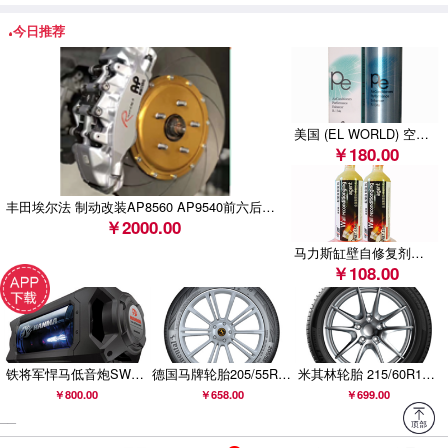
斯巴鲁汽车（中国）有限公司召回部分进口森林人、
今日推荐
XV、BRZ汽车
美国 (EL WORLD) 空调系统全功能增效保护剂 (BN-621 )
￥180.00
丰田埃尔法 制动改装AP8560 AP9540前六后四刹车套装
￥2000.00
马力斯缸壁自修复剂（1支/缸）
￥108.00
铁将军悍马低音炮SW806B升级款SW906B汽车车载有源低音炮悍马音响
德国马牌轮胎205/55R16 91V FR COMC CC6适配斯柯达昊锐明锐
米其林轮胎 215/60R16 99V PRIMACY 4 浩悦 正品包安装
￥800.00
￥658.00
￥699.00
__