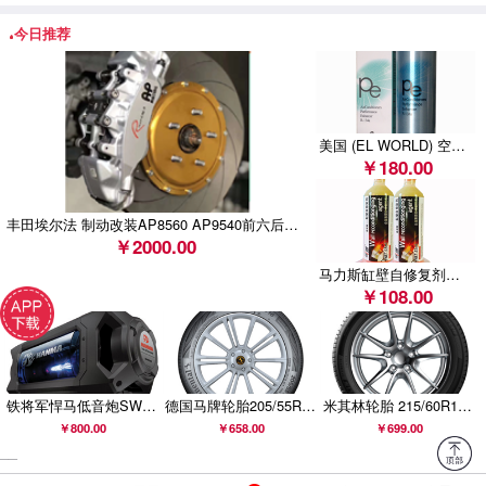
今日推荐
斯巴鲁汽车（中国）有限公司召回部分进口森林人、
XV、BRZ汽车
美国 (EL WORLD) 空调系统全功能增效保护剂 (BN-621 )
￥180.00
丰田埃尔法 制动改装AP8560 AP9540前六后四刹车套装
￥2000.00
马力斯缸壁自修复剂（1支/缸）
￥108.00
铁将军悍马低音炮SW806B升级款SW906B汽车车载有源低音炮悍马音响
德国马牌轮胎205/55R16 91V FR COMC CC6适配斯柯达昊锐明锐
米其林轮胎 215/60R16 99V PRIMACY 4 浩悦 正品包安装
￥800.00
￥658.00
￥699.00
__