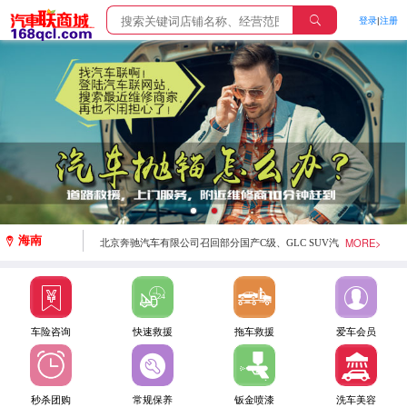
登录
|
注册
斯巴鲁汽车（中国）有限公司召回部分进口森林人、
XV、BRZ汽车
斯巴鲁汽车 （中国）有限公司召回部分进口力狮、傲虎
汽车
梅赛德斯-奔驰（中国）汽车销售有限公司召回部分进
口GLC SUV汽车
海南
MORE>
北京奔驰汽车有限公司召回部分国产C级、GLC SUV汽
车
梅赛德斯-奔驰（中国） 汽车销售有限公司召回部分进
车险咨询
快速救援
拖车救援
爱车会员
口E 43 AMG 4MATIC汽车
秒杀团购
常规保养
钣金喷漆
洗车美容
天津一汽丰田汽车有限公司召回部分卡罗拉汽车