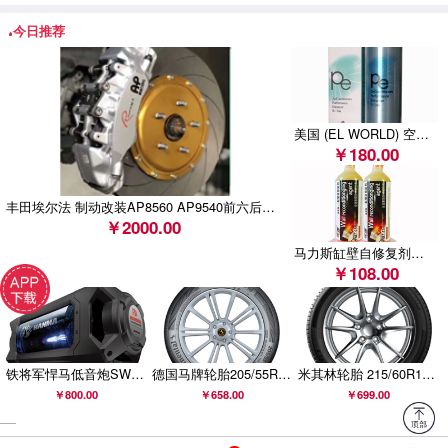
车
今日推荐
梅赛德斯-奔驰（中国） 汽车销售有限公司召回部分进
口E 43 AMG 4MATIC汽车
美国 (EL WORLD) 空调系统全功能增效保护剂 (BN-621 )
天津一汽丰田汽车有限公司召回部分卡罗拉汽车
￥180.00
斯巴鲁汽车（中国）有限公司召回部分进口森林人、
丰田埃尔法 制动改装AP8560 AP9540前六后四刹车套装
XV、BRZ汽车
￥2000.00
马力斯缸壁自修复剂（1支/缸）
￥108.00
铁将军悍马低音炮SW806B升级款SW906B汽车车载有源低音炮悍马音响
德国马牌轮胎205/55R16 91V FR COMC CC6适配斯柯达昊锐明锐
米其林轮胎 215/60R16 99V PRIMACY 4 浩悦 正品包安装
￥800.00
￥658.00
￥699.00
__