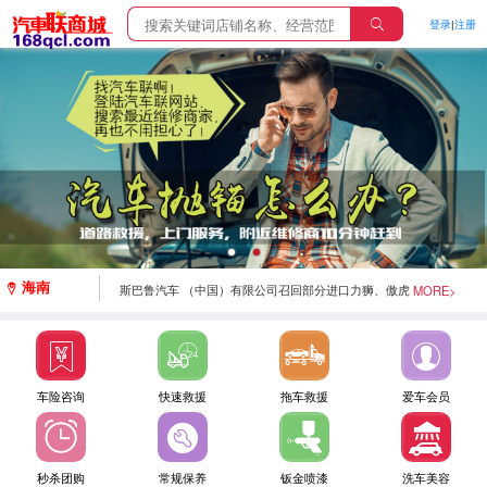
登录
|
注册
斯巴鲁汽车（中国）有限公司召回部分进口森林人、
XV、BRZ汽车
海南
MORE>
斯巴鲁汽车 （中国）有限公司召回部分进口力狮、傲虎
汽车
梅赛德斯-奔驰（中国）汽车销售有限公司召回部分进
车险咨询
快速救援
拖车救援
爱车会员
口GLC SUV汽车
北京奔驰汽车有限公司召回部分国产C级、GLC SUV汽
秒杀团购
常规保养
钣金喷漆
洗车美容