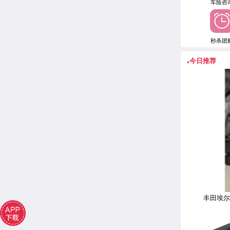
车险咨
秒杀团
今日推荐
丰田埃尔