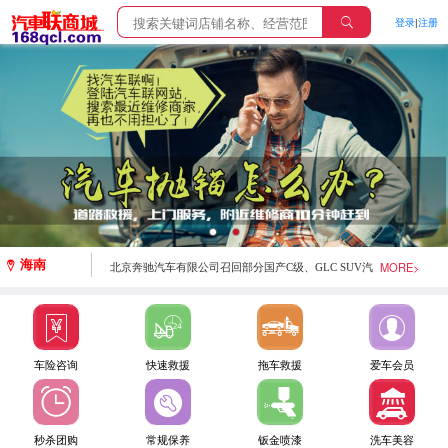
登录
|
注册
斯巴鲁汽车（中国）有限公司召回部分进口森林人、
XV、BRZ汽车
斯巴鲁汽车 （中国）有限公司召回部分进口力狮、傲虎
汽车
梅赛德斯-奔驰（中国）汽车销售有限公司召回部分进
口GLC SUV汽车
海南
MORE>
北京奔驰汽车有限公司召回部分国产C级、GLC SUV汽
车
梅赛德斯-奔驰（中国） 汽车销售有限公司召回部分进
车险咨询
快速救援
拖车救援
爱车会员
口E 43 AMG 4MATIC汽车
天津一汽丰田汽车有限公司召回部分卡罗拉汽车
秒杀团购
常规保养
钣金喷漆
洗车美容