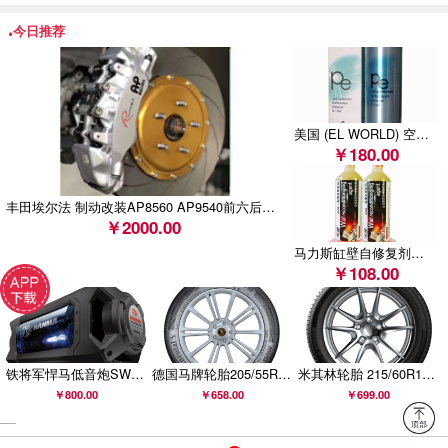
斯巴鲁汽车（中国）有限公司召回部分进口森林人、
今日推荐
XV、BRZ汽车
美国 (EL WORLD) 空调系统全功能增效保护剂 (BN-621 )
￥180.00
丰田埃尔法 制动改装AP8560 AP9540前六后四刹车套装
￥2000.00
马力斯缸壁自修复剂（1支/缸）
￥108.00
铁将军悍马低音炮SW806B升级款SW906B汽车车载有源低音炮悍马音响
德国马牌轮胎205/55R16 91V FR COMC CC6适配斯柯达昊锐明锐
米其林轮胎 215/60R16 99V PRIMACY 4 浩悦 正品包安装
￥800.00
￥658.00
￥699.00
__